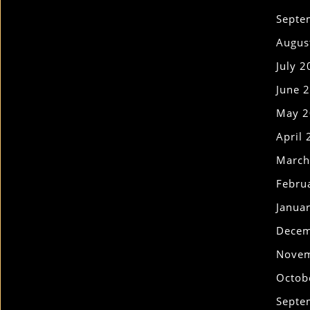
Septe
Augus
July 
June 
May 2
April
March
Febru
Janua
Decem
Novem
Octob
Septe