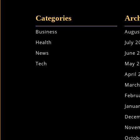
Categories
Arch
Business
Augus
Health
July 
News
June 
Tech
May 2
April
March
Febru
Janua
Decem
Novem
Octob