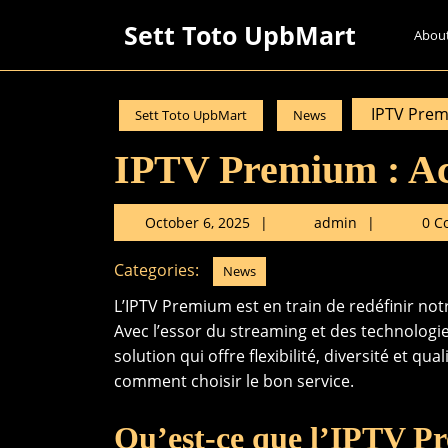
Skip
Sett Toto UpbMart
to
Abou
content
Skip
to
IPTV Premi
Sett Toto UpbMart
News
content
IPTV Premium : Acc
October
admin
October 6, 2025
admin
0 C
6,
2025
Categories:
News
L’IPTV Premium est en train de redéfinir no
Avec l’essor du streaming et des technolog
solution qui offre flexibilité, diversité et qua
comment choisir le bon service.
Qu’est-ce que l’IPTV P