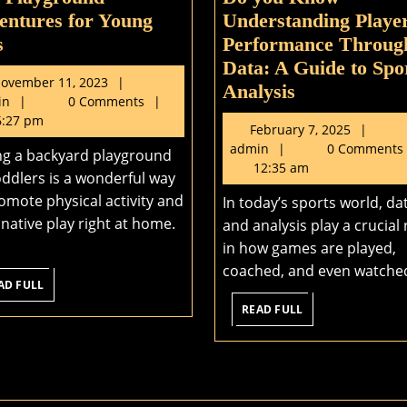
entures for Young
Understanding Playe
Safe
s
Performance Throug
Playground
Data: A Guide to Spo
November
ovember 11, 2023
Adventures
Do
Analysis
admin
11,
in
0 Comments
for
you
2023
:27 pm
Feb
February 7, 2025
Young
Know
admin
7,
admin
0 Comments
ng a backyard playground
Kids
Understandi
202
12:35 am
oddlers is a wonderful way
Player
omote physical activity and
In today’s sports world, da
Performance
native play right at home.
and analysis play a crucial 
Through
in how games are played,
Data:
coached, and even watched.
A
READ
AD FULL
FULL
Guide
READ
READ FULL
FULL
to
Sports
Analysis