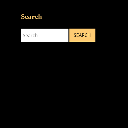
Search
Search
for: