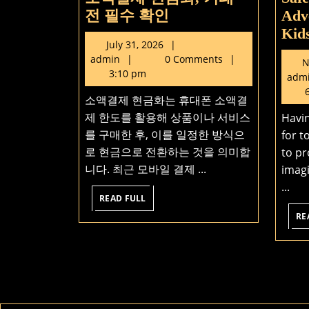
소
전 필수 확인
Adv
액
Kid
July
July 31, 2026
결
admin
31,
admin
0 Comments
N
제
2026
3:10 pm
adm
현
6
소액결제 현금화는 휴대폰 소액결
금
제 한도를 활용해 상품이나 서비스
Havi
화,
를 구매한 후, 이를 일정한 방식으
for t
거
로 현금으로 전환하는 것을 의미합
to pr
래
니다. 최근 모바일 결제 ...
imagi
전
...
필
READ
READ FULL
FULL
수
RE
확
인