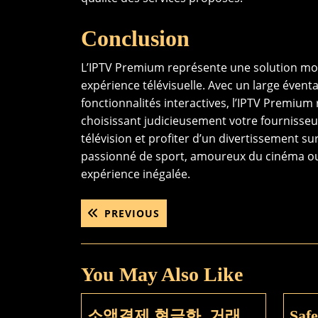
Conclusion
L’IPTV Premium représente une solution mode
expérience télévisuelle. Avec un large évent
fonctionnalités interactives, l’IPTV Premium
choisissant judicieusement votre fournisse
télévision et profiter d’un divertissement s
passionné de sport, amoureux du cinéma ou a
expérience inégalée.
Post
PREVIOUS
PREVIOUS
POST:
navigation
You May Also Like
소액결제 현금화, 거래
Saf