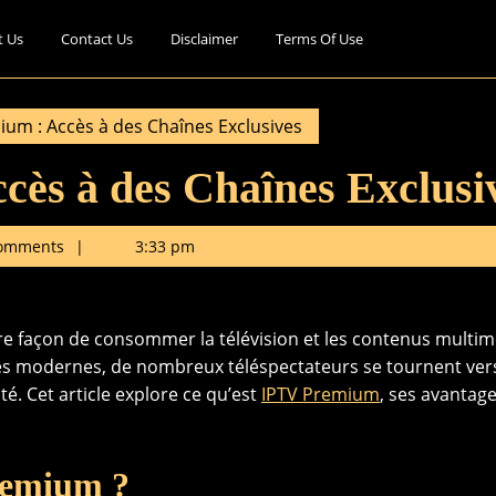
t Us
Contact Us
Disclaimer
Terms Of Use
um : Accès à des Chaînes Exclusives
ès à des Chaînes Exclusi
omments
3:33 pm
tre façon de consommer la télévision et les contenus multim
ies modernes, de nombreux téléspectateurs se tournent ver
lité. Cet article explore ce qu’est
IPTV Premium
, ses avantage
remium ?