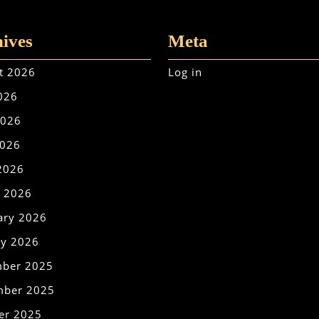
ives
Meta
t 2026
Log in
2026
2026
026
 2026
 2026
ary 2026
ry 2026
ber 2025
ber 2025
er 2025