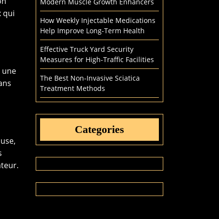
on
Modern Muscle Growth Enhancers
x qui
How Weekly Injectable Medications
Help Improve Long-Term Health
Effective Truck Yard Security
Measures for High-Traffic Facilities
à une
The Best Non-Invasive Sciatica
sans
Treatment Methods
Categories
ause,
s
teur.