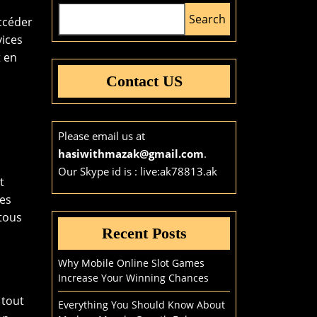
Search
accéder
vices
t en
Contact US
Please email us at
hasiwithmazak@gmail.com
.
Our Skype id is : live:ak78813.ak
t
des
 tous
Recent Posts
Why Mobile Online Slot Games
Increase Your Winning Chances
 tout
Everything You Should Know About