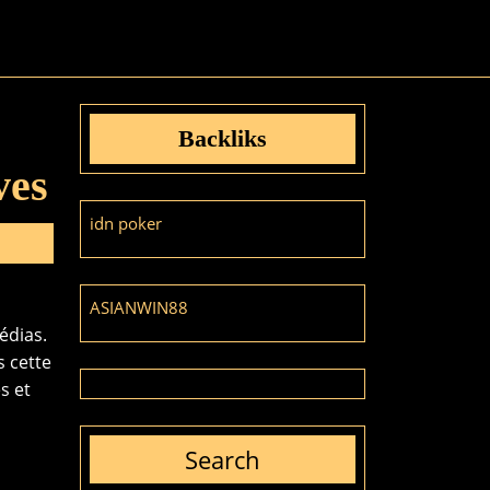
Backliks
ves
idn poker
ASIANWIN88
édias.
s cette
s et
Search